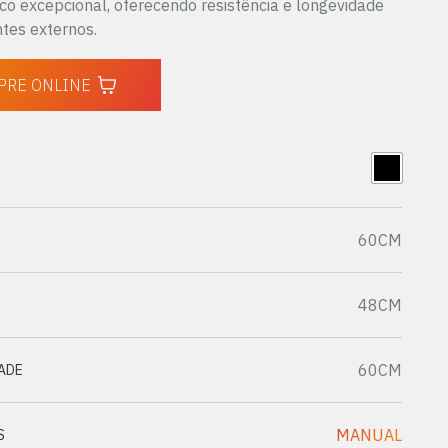
co excepcional, oferecendo resistência e longevidade
tes externos.
PRE ONLINE
60CM
48CM
60CM
ADE
MANUAL
S