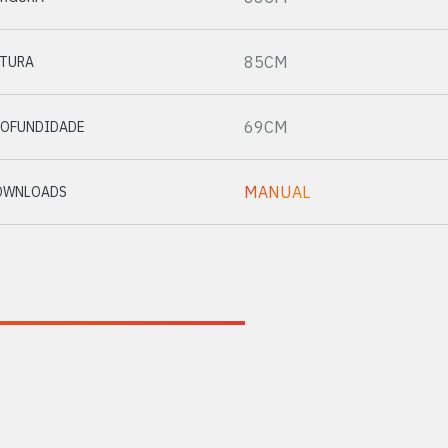
85CM
LTURA
69CM
ROFUNDIDADE
MANUAL
OWNLOADS