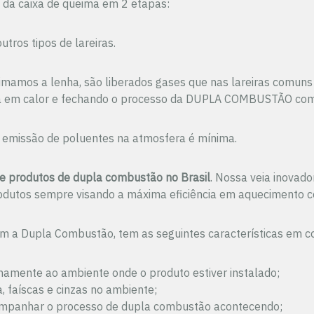
 da caixa de queima em 2 etapas:
ros tipos de lareiras.
eimamos a lenha, são liberados gases que nas lareiras comu
 em calor e fechando o processo da DUPLA COMBUSTÃO com 
 emissão de poluentes na atmosfera é mínima.
de produtos de dupla combustão no Brasil
. Nossa veia inovad
produtos sempre visando a máxima eficiência em aquecimento 
zam a Dupla Combustão, tem as seguintes características em 
rnamente ao ambiente onde o produto estiver instalado;
 faíscas e cinzas no ambiente;
 acompanhar o processo de dupla combustão acontecendo;