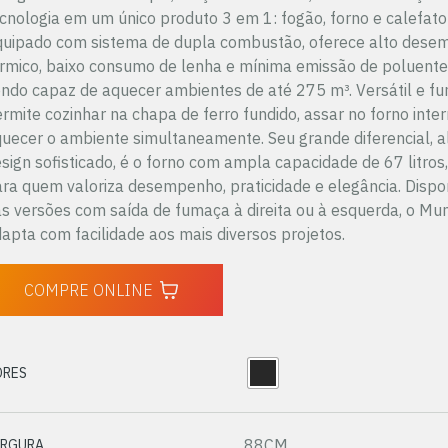
cnologia em um único produto 3 em 1: fogão, forno e calefator
quipado com sistema de dupla combustão, oferece alto des
rmico, baixo consumo de lenha e mínima emissão de poluente
ndo capaz de aquecer ambientes de até 275 m³. Versátil e fun
rmite cozinhar na chapa de ferro fundido, assar no forno inter
uecer o ambiente simultaneamente. Seu grande diferencial, 
sign sofisticado, é o forno com ampla capacidade de 67 litros,
ra quem valoriza desempenho, praticidade e elegância. Dispo
s versões com saída de fumaça à direita ou à esquerda, o Mu
apta com facilidade aos mais diversos projetos.
COMPRE ONLINE
ORES
88CM
ARGURA