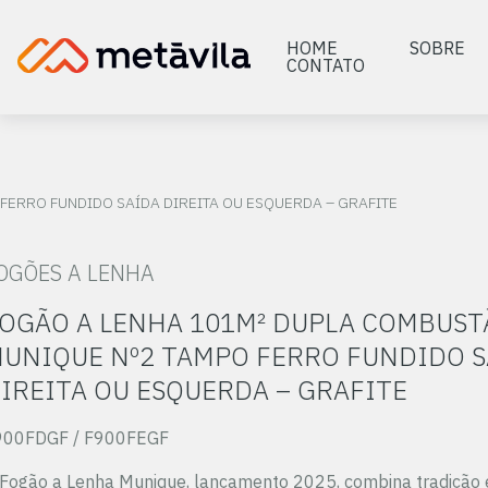
HOME
SOBRE
CONTATO
FERRO FUNDIDO SAÍDA DIREITA OU ESQUERDA – GRAFITE
OGÕES A LENHA
OGÃO A LENHA 101M² DUPLA COMBUST
UNIQUE Nº2 TAMPO FERRO FUNDIDO S
IREITA OU ESQUERDA – GRAFITE
900FDGF / F900FEGF
Fogão a Lenha Munique, lançamento 2025, combina tradição 