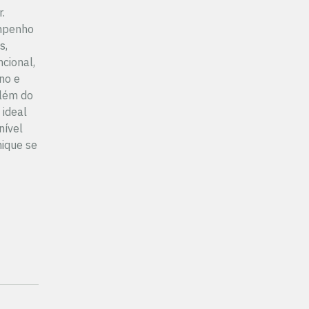
.
empenho
s,
cional,
no e
além do
 ideal
nível
nique se