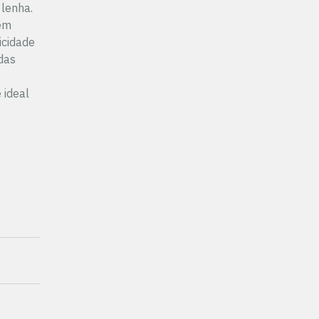
lenha.
 em
icidade
das
 ideal