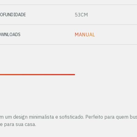
53CM
ROFUNDIDADE
MANUAL
OWNLOADS
em um design minimalista e sofisticado. Perfeito para quem b
e para sua casa.