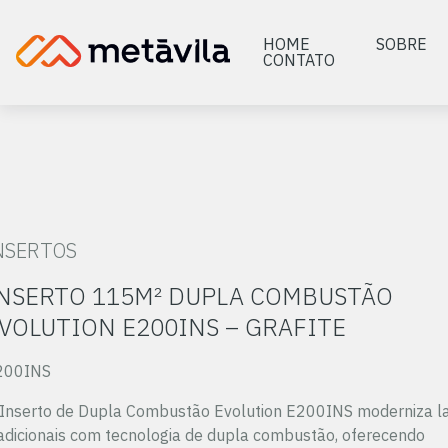
HOME
SOBRE
CONTATO
NSERTOS
NSERTO 115M² DUPLA COMBUSTÃO
VOLUTION E200INS – GRAFITE
200INS
Inserto de Dupla Combustão Evolution E200INS moderniza la
adicionais com tecnologia de dupla combustão, oferecendo