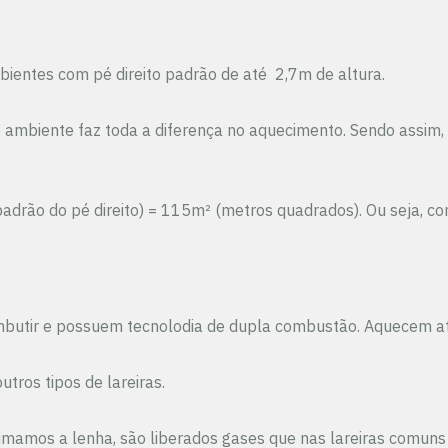
entes com pé direito padrão de até 2,7m de altura.
mbiente faz toda a diferença no aquecimento. Sendo assim, a
 padrão do pé direito) = 115m² (metros quadrados). Ou seja,
embutir e possuem tecnolodia de dupla combustão. Aquecem at
ros tipos de lareiras.
imamos a lenha, são liberados gases que nas lareiras comu