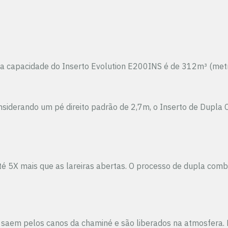
 capacidade do Inserto Evolution E200INS é de 312m³ (metros 
 considerando um pé direito padrão de 2,7m, o Inserto de Du
é 5X mais que as lareiras abertas. O processo de dupla comb
ns saem pelos canos da chaminé e são liberados na atmosfer