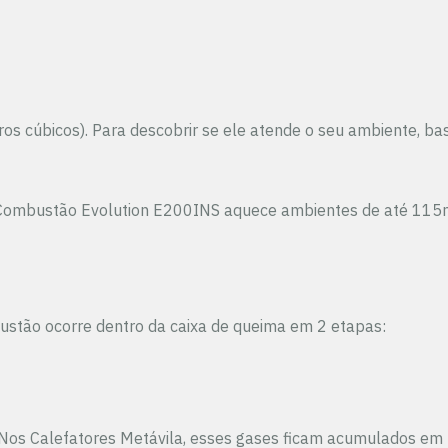
cúbicos). Para descobrir se ele atende o seu ambiente, basta
pla Combustão Evolution E200INS aquece ambientes de até 115
ustão ocorre dentro da caixa de queima em 2 etapas:
a. Nos Calefatores Metávila, esses gases ficam acumulados