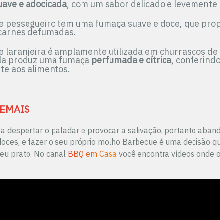
uave e adocicada
, com um sabor delicado e levemente f
de pessegueiro tem uma fumaça suave e doce, que pro
carnes defumadas.
e laranjeira é amplamente utilizada em churrascos de e
Ela produz uma fumaça
perfumada e cítrica
, conferind
te aos alimentos.
DEMAIS
 a despertar o paladar e provocar a salivação, portanto aban
oces, e fazer o seu próprio molho Barbecue é uma decisão qu
seu prato. No canal
BBQ em Casa
você encontra vídeos onde o 