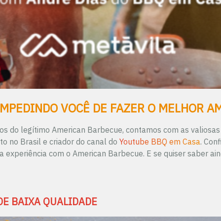
IMPEDINDO VOCÊ DE FAZER O MELHOR 
os do legítimo American Barbecue, contamos com as valiosas 
to no Brasil e criador do canal do
Youtube BBQ em Casa
. Con
 experiência com o American Barbecue. E se quiser saber ainda
DE BAIXA QUALIDADE