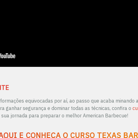
NTE
informações equivocadas por aí, ao passo que acaba minando a
ra ganhar segurança e dominar todas as técnicas, confira o
cu
sua jornada para preparar o melhor American Barbecue!
 AQUI E CONHEÇA O CURSO TEXAS BA