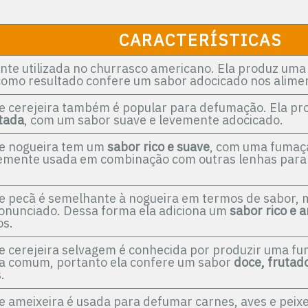
CARACTERÍSTICAS
te utilizada no churrasco americano. Ela produz um
 como resultado confere um sabor adocicado nos alim
e cerejeira também é popular para defumação. Ela p
utada
, com um sabor suave e levemente adocicado.
de nogueira tem um
sabor rico e suave
, com uma fumaç
emente usada em combinação com outras lenhas para 
e pecã é semelhante à nogueira em termos de sabor,
onunciado. Dessa forma ela adiciona um
sabor rico e 
s.
e cerejeira selvagem é conhecida por produzir uma fu
ra comum, portanto ela confere um sabor
doce, frutad
.
e ameixeira é usada para defumar carnes, aves e peixes