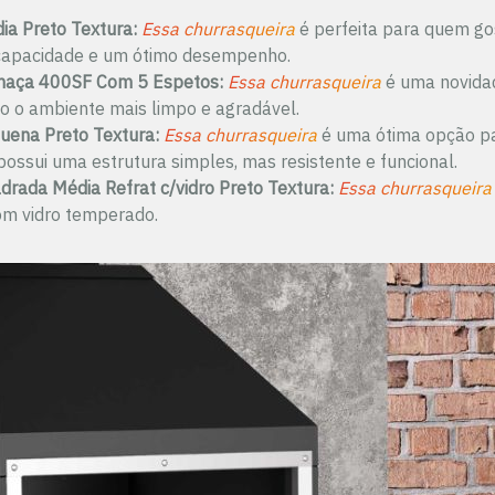
ia Preto Textura:
Essa churrasqueira
é perfeita para quem go
 capacidade e um ótimo desempenho.
maça 400SF Com 5 Espetos:
Essa churrasqueira
é uma novidad
do o ambiente mais limpo e agradável.
uena Preto Textura:
Essa churrasqueira
é uma ótima opção pa
possui uma estrutura simples, mas resistente e funcional.
rada Média Refrat c/vidro Preto Textura:
Essa churrasqueira
om vidro temperado.