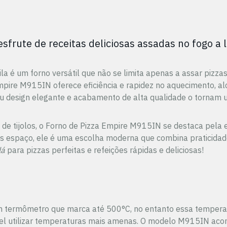
frute de receitas deliciosas assadas no fogo a 
 é um forno versátil que não se limita apenas a assar pizza
mpire M915IN oferece eficiência e rapidez no aquecimento, a
u design elegante e acabamento de alta qualidade o tornam 
 de tijolos, o Forno de Pizza Empire M915IN se destaca pela
s espaço, ele é uma escolha moderna que combina praticida
lá
para pizzas perfeitas e refeições rápidas e deliciosas!
 termômetro que marca até 500°C, no entanto essa temperat
vel utilizar temperaturas mais amenas. O modelo M915IN aco