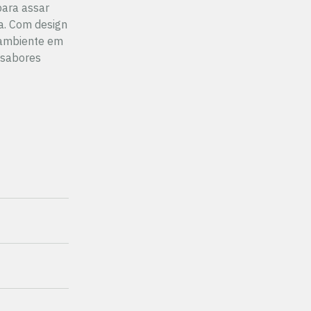
para assar
a. Com design
r ambiente em
 sabores