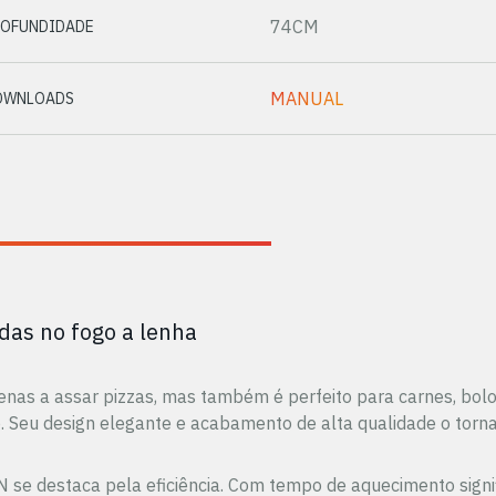
74CM
ROFUNDIDADE
MANUAL
OWNLOADS
adas no fogo a lenha
apenas a assar pizzas, mas também é perfeito para carnes, b
. Seu design elegante e acabamento de alta qualidade o tor
814IN se destaca pela eficiência. Com tempo de aquecimento 