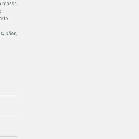
om massa
e
reto
s, pães,