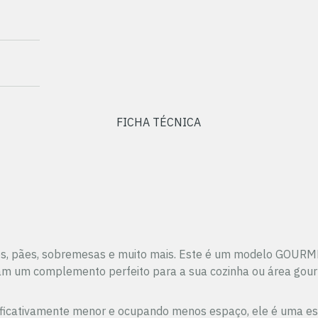
FICHA TÉCNICA
olos, pães, sobremesas e muito mais. Este é um modelo GOURM
nam um complemento perfeito para a sua cozinha ou área gou
significativamente menor e ocupando menos espaço, ele é uma