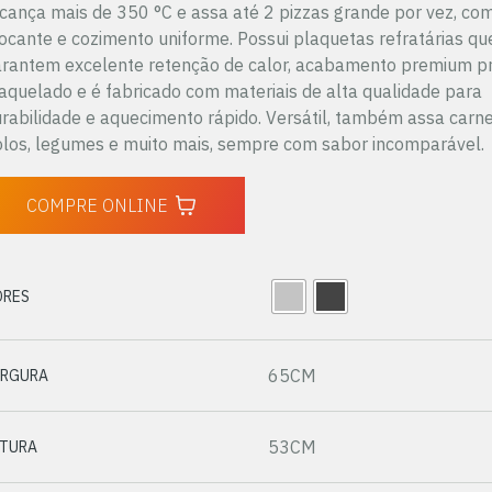
cança mais de 350 °C e assa até 2 pizzas grande por vez, c
ocante e cozimento uniforme. Possui plaquetas refratárias qu
rantem excelente retenção de calor, acabamento premium p
aquelado e é fabricado com materiais de alta qualidade para
rabilidade e aquecimento rápido. Versátil, também assa carne
los, legumes e muito mais, sempre com sabor incomparável.
COMPRE ONLINE
ORES
65CM
ARGURA
53CM
LTURA