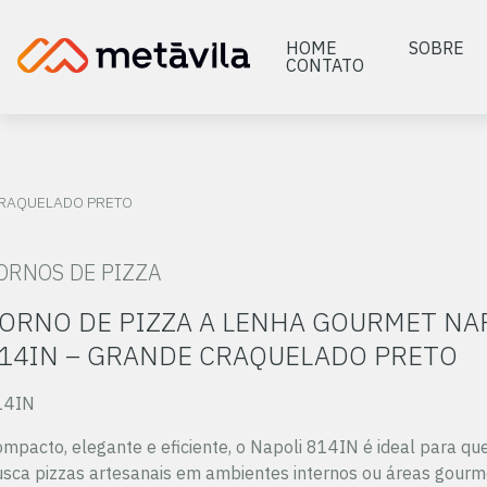
HOME
SOBRE
CONTATO
 CRAQUELADO PRETO
ORNOS DE PIZZA
ORNO DE PIZZA A LENHA GOURMET NA
14IN – GRANDE CRAQUELADO PRETO
14IN
mpacto, elegante e eficiente, o Napoli 814IN é ideal para q
sca pizzas artesanais em ambientes internos ou áreas gourm