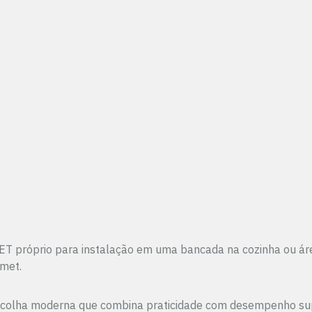
ET próprio para instalação em uma bancada na cozinha ou áre
rmet.
 escolha moderna que combina praticidade com desempenho sup