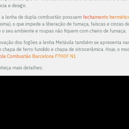
ncia e design.
es a lenha de dupla combustão possuem
fechamento hermétic
eima), o que impede a liberação de fumaça, faíscas e cinzas d
e o seu ambiente e roupas não fiquem com cheiro de fumaça.
inovação dos fogões a lenha Metávila também se apresenta na
 chapa de ferro fundido e chapa de vitrocerâmica. Hoje, o mo
upla Combustão Barcelona F700F N1
onheça mais detalhes: