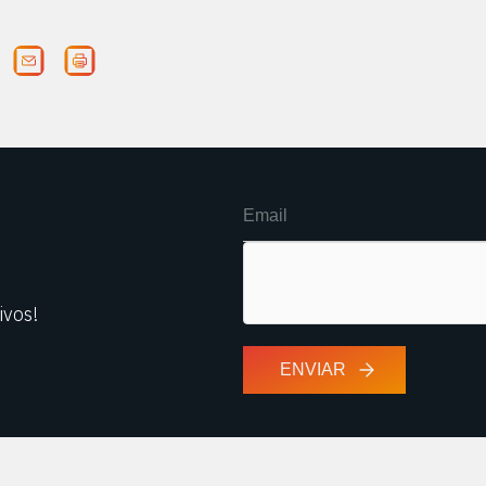
ivos!